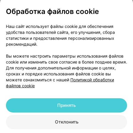
Обработка файлов cookie
О проекте
Новости проекта
Наш сайт использует файлы cookie для обеспечения
удобства пользователей сайта, его улучшения, сбора
Размещение рекламы
Медицинский маркетинг
статистики и предоставления персонализированных
Публичный договор
Доставка
рекомендаций.
Пользовательское соглашение
Вы можете настроить параметры использования файлов
Способы оплаты
Вакансии
Партнеры
cookie или изменить свое согласие в более позднее время.
Написать руководителю 103.by
Для получения дополнительной информации о целях,
сроках и порядке использования файлов cookie вы
Написать в поддержку
можете ознакомиться с нашей
Политикой обработки
Персональные настройки Cookie
файлов cookie
Обработка персональных данных
Принять
© 2026 ООО «Артокс Лаб», УНП 191700409 | 220012, Республика Беларусь,
г. Минск, улица Толбухина, 2, пом. 16 | help@103.by
|
Служба поддержки
+375 291212755
Отклонить