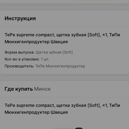
Инструкция
TePe supreme compact, щетка зубная [Soft], ×1, ТиПи
Мюнхигенпродуктер Швеция
Форма выпуска
:
Щетка зубная [Soft]
Кол-во в упаковке
:
1 шт.
Производитель
:
ТиПи Мюнхигенпродуктер
Где купить
Минск
TePe supreme compact, щетка зубная [Soft], ×1, ТиПи
Мюнхигенпродуктер Швеция