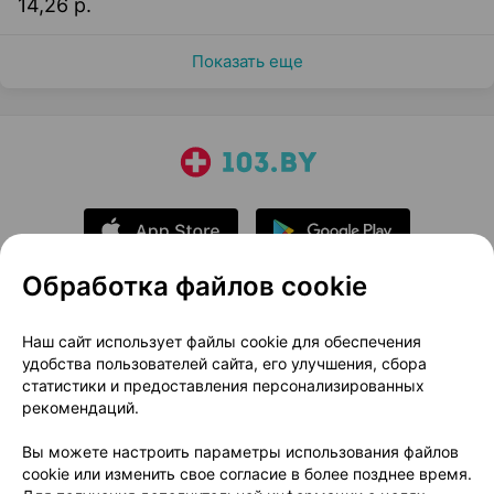
14,26 р.
Показать еще
Обработка файлов cookie
О проекте
Новости проекта
Наш сайт использует файлы cookie для обеспечения
удобства пользователей сайта, его улучшения, сбора
Размещение рекламы
Медицинский маркетинг
статистики и предоставления персонализированных
Публичный договор
Доставка
рекомендаций.
Пользовательское соглашение
Вы можете настроить параметры использования файлов
Способы оплаты
Вакансии
Партнеры
cookie или изменить свое согласие в более позднее время.
Написать руководителю 103.by