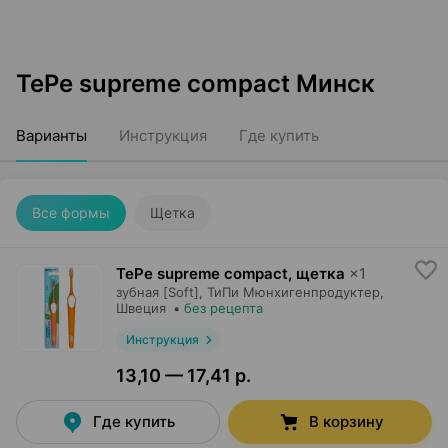
TePe supreme compact Минск
Варианты
Инструкция
Где купить
Все формы
Щетка
TePe supreme compact, щетка
×
1
зубная [Soft],
ТиПи Мюнхигенпродуктер
,
Швеция
•
без рецепта
Инструкция
13,10 — 17,41 р.
Где купить
В корзину