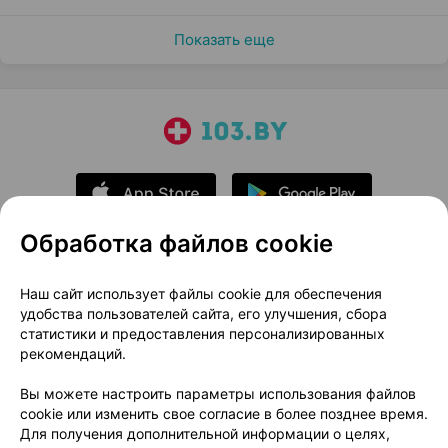
Показать еще
Обработка файлов cookie
О проекте
Новости проекта
Наш сайт использует файлы cookie для обеспечения
удобства пользователей сайта, его улучшения, сбора
Размещение рекламы
Медицинский маркетинг
статистики и предоставления персонализированных
Публичный договор
Доставка
рекомендаций.
Пользовательское соглашение
Вы можете настроить параметры использования файлов
Способы оплаты
Вакансии
Партнеры
cookie или изменить свое согласие в более позднее время.
Написать руководителю 103.by
Для получения дополнительной информации о целях,