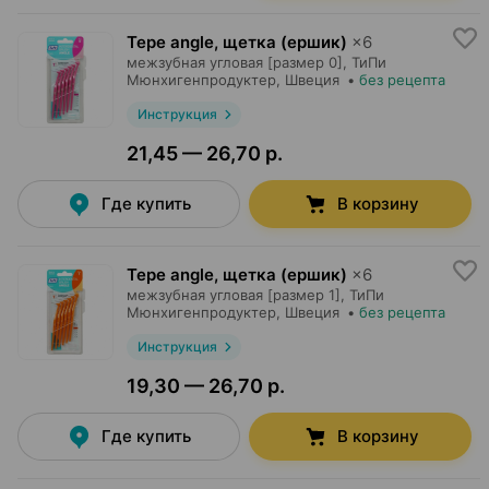
Tepe angle, щетка (ершик)
×
6
межзубная угловая [размер 0],
ТиПи
Мюнхигенпродуктер
, Швеция
•
без рецепта
Инструкция
21,45 — 26,70 р.
Где купить
В корзину
Tepe angle, щетка (ершик)
×
6
межзубная угловая [размер 1],
ТиПи
Мюнхигенпродуктер
, Швеция
•
без рецепта
Инструкция
19,30 — 26,70 р.
Где купить
В корзину