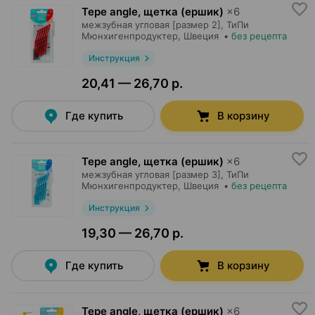
Tepe angle, щетка (ершик)
×
6
межзубная угловая [размер 2],
ТиПи
Мюнхигенпродуктер
, Швеция
•
без рецепта
Инструкция
20,41 — 26,70 р.
Где купить
В корзину
Tepe angle, щетка (ершик)
×
6
межзубная угловая [размер 3],
ТиПи
Мюнхигенпродуктер
, Швеция
•
без рецепта
Инструкция
19,30 — 26,70 р.
Где купить
В корзину
Tepe angle, щетка (ершик)
×
6