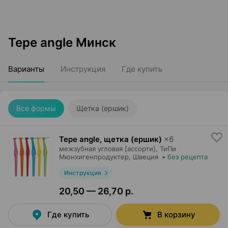
Tepe angle Минск
Варианты
Инструкция
Где купить
Все формы
Щетка (ершик)
Tepe angle, щетка (ершик)
×
6
межзубная угловая [ассорти],
ТиПи
Мюнхигенпродуктер
, Швеция
•
без рецепта
Инструкция
20,50 — 26,70 р.
Где купить
В корзину