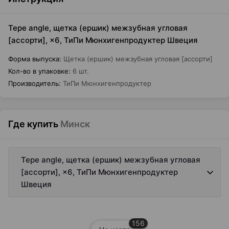
Tepe angle, щетка (ершик) межзубная угловая
[ассорти], ×6, ТиПи Мюнхигенпродуктер Швеция
Форма выпуска
:
Щетка (ершик) межзубная угловая [ассорти]
Кол-во в упаковке
:
6 шт.
Производитель
:
ТиПи Мюнхигенпродуктер
Где купить
Минск
Tepe angle, щетка (ершик) межзубная угловая
[ассорти], ×6, ТиПи Мюнхигенпродуктер
Швеция
156