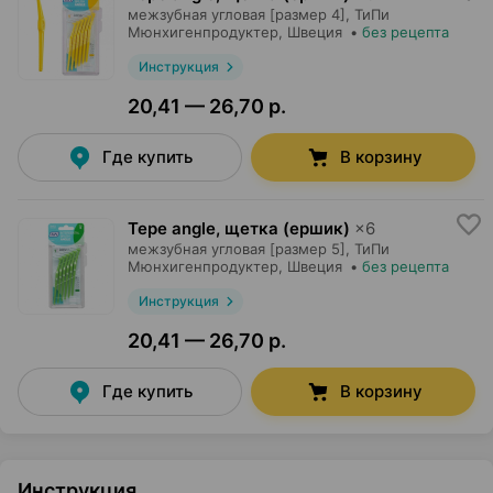
межзубная угловая [размер 4],
ТиПи
Мюнхигенпродуктер
, Швеция
•
без рецепта
Инструкция
20,41 — 26,70 р.
Где купить
В корзину
Tepe angle, щетка (ершик)
×
6
межзубная угловая [размер 5],
ТиПи
Мюнхигенпродуктер
, Швеция
•
без рецепта
Инструкция
20,41 — 26,70 р.
Где купить
В корзину
Инструкция