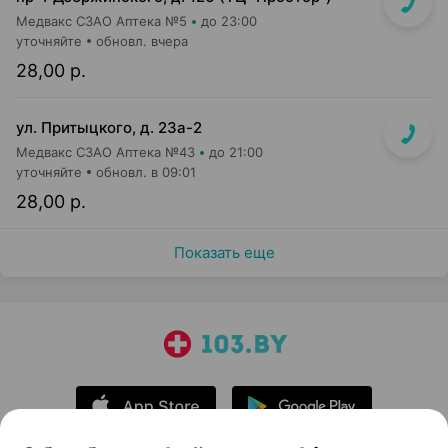
Медвакс СЗАО Аптека №5
до 23:00
уточняйте
обновл. вчера
28,00 р.
ул. Притыцкого, д. 23а-2
Медвакс СЗАО Аптека №43
до 21:00
уточняйте
обновл. в 09:01
28,00 р.
Показать еще