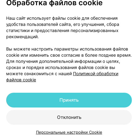
Обработка файлов cookie
О проекте
Новости проекта
Наш сайт использует файлы cookie для обеспечения
удобства пользователей сайта, его улучшения, сбора
Размещение рекламы
Медицинский маркетинг
статистики и предоставления персонализированных
Публичный договор
Доставка
рекомендаций.
Пользовательское соглашение
Вы можете настроить параметры использования файлов
Способы оплаты
Вакансии
Партнеры
cookie или изменить свое согласие в более позднее время.
Написать руководителю 103.by
Для получения дополнительной информации о целях,
сроках и порядке использования файлов cookie вы
Написать в поддержку
можете ознакомиться с нашей
Политикой обработки
Персональные настройки Cookie
файлов cookie
Обработка персональных данных
Принять
© 2026 ООО «Артокс Лаб», УНП 191700409 | 220012, Республика Беларусь,
г. Минск, улица Толбухина, 2, пом. 16 | help@103.by
|
Служба поддержки
+375 291212755
Отклонить
Персональные настройки Cookie
Каталог
Корзина
Избранное
Профиль