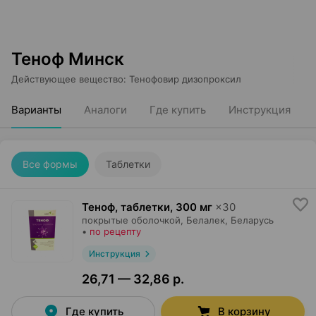
Теноф Минск
Действующее вещество
:
Тенофовир дизопроксил
Варианты
Аналоги
Где купить
Инструкция
Все формы
Таблетки
Теноф, таблетки
,
300 мг
×
30
покрытые оболочкой,
Белалек
, Беларусь
•
по рецепту
Инструкция
26,71 — 32,86 р.
Где купить
В корзину