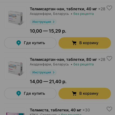
Телмисартан-нан, таблетки
,
40 мг
×
28
Академфарм
, Беларусь
•
без рецепта
Инструкция
10,00 — 15,29 р.
Где купить
В корзину
Телмисартан-нан, таблетки
,
80 мг
×
28
Академфарм
, Беларусь
•
без рецепта
Инструкция
14,00 — 21,40 р.
Где купить
В корзину
Телмиста, таблетки
,
40 мг
×
30
КРКА
, Словения
•
без рецепта