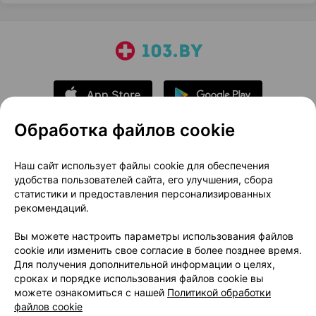
Обработка файлов cookie
О проекте
Новости проекта
Наш сайт использует файлы cookie для обеспечения
удобства пользователей сайта, его улучшения, сбора
Размещение рекламы
Медицинский маркетинг
статистики и предоставления персонализированных
Публичный договор
Доставка
рекомендаций.
Пользовательское соглашение
Вы можете настроить параметры использования файлов
Способы оплаты
Вакансии
Партнеры
cookie или изменить свое согласие в более позднее время.
Написать руководителю 103.by
Для получения дополнительной информации о целях,
сроках и порядке использования файлов cookie вы
Написать в поддержку
можете ознакомиться с нашей
Политикой обработки
Персональные настройки Cookie
файлов cookie