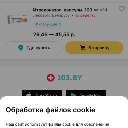
Итраконазол, капсулы
,
100 мг
×
14
Лекфарм
, Беларусь
•
по рецепту
Инструкция
29,46 — 45,55 р.
Где купить
В корзину
Обработка файлов cookie
О проекте
Новости проекта
Наш сайт использует файлы cookie для обеспечения