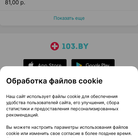
81,00 р.
Показать еще
Обработка файлов cookie
О проекте
Новости проекта
Наш сайт использует файлы cookie для обеспечения
удобства пользователей сайта, его улучшения, сбора
Размещение рекламы
Медицинский маркетинг
статистики и предоставления персонализированных
Публичный договор
Доставка
рекомендаций.
Пользовательское соглашение
Вы можете настроить параметры использования файлов
Способы оплаты
Вакансии
Партнеры
cookie или изменить свое согласие в более позднее время.