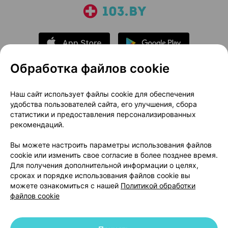
Обработка файлов cookie
О проекте
Новости проекта
Наш сайт использует файлы cookie для обеспечения
удобства пользователей сайта, его улучшения, сбора
Размещение рекламы
Медицинский маркетинг
статистики и предоставления персонализированных
Публичный договор
Доставка
рекомендаций.
Пользовательское соглашение
Вы можете настроить параметры использования файлов
Способы оплаты
Вакансии
Партнеры
cookie или изменить свое согласие в более позднее время.
Написать руководителю 103.by
Для получения дополнительной информации о целях,
сроках и порядке использования файлов cookie вы
Написать в поддержку
можете ознакомиться с нашей
Политикой обработки
Персональные настройки Cookie
файлов cookie
Обработка персональных данных