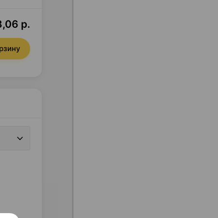
,06 р.
орзину