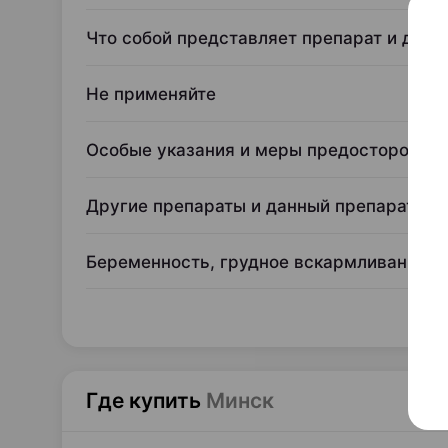
Что собой представляет препарат и для 
Не применяйте
Особые указания и меры предосторожно
Другие препараты и данный препарат
Беременность, грудное вскармливание и
Где купить
Минск