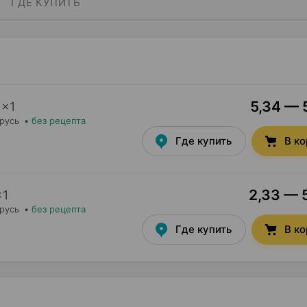
ГДЕ КУПИТЬ
5,34 — 5
×
1
арусь
•
без рецепта
Где купить
В к
2,33 — 5
×
1
арусь
•
без рецепта
Где купить
В к