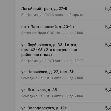
5,
Логойский тракт, д. 27-9н
Белфармация РУП Аптека №42 (дежурная)
Закрыто
5,
пр-т Партизанский, д. 40-1н
Аптечное Дело ООО Наша Аптека №4
до 21:00
5,
ул. Якубовского, д. 33, 1 этаж,
пом. 42 (УЗ «2-я центральная
районная п-ка»)
Белфармация А РУП Аптека №101
до 20:00
5,
ул. Червякова, д. 22, пом. 3Н
Ремедика ЛКЛ ООО Аптека №5
до 21:00
5,
ул. Лынькова, д. 35
Ремедика ЛКЛ ООО Аптека №4
до 21:00
5,
ул. Володарского, д. 12а