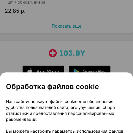
1 шт.
обновл. вчера
22,85 р.
Показать еще
Обработка файлов cookie
О проекте
Новости проекта
Наш сайт использует файлы cookie для обеспечения
удобства пользователей сайта, его улучшения, сбора
Размещение рекламы
Медицинский маркетинг
статистики и предоставления персонализированных
Публичный договор
Доставка
рекомендаций.
Пользовательское соглашение
Вы можете настроить параметры использования файлов