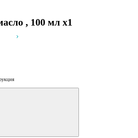
 масло , 100 мл
x1
рукция