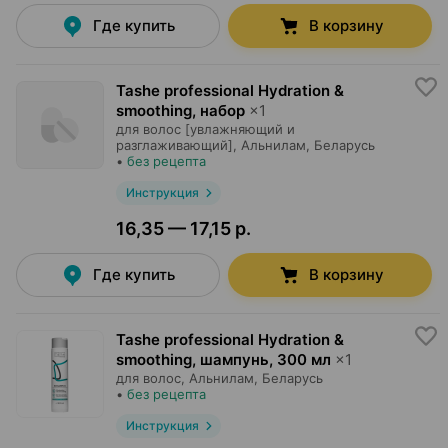
Где купить
В корзину
Tashe professional Hydration &
smoothing, набор
×
1
для волос [увлажняющий и
разглаживающий],
Альнилам
, Беларусь
•
без рецепта
Инструкция
16,35 — 17,15 р.
Где купить
В корзину
Tashe professional Hydration &
smoothing, шампунь
,
300 мл
×
1
для волос,
Альнилам
, Беларусь
•
без рецепта
Инструкция