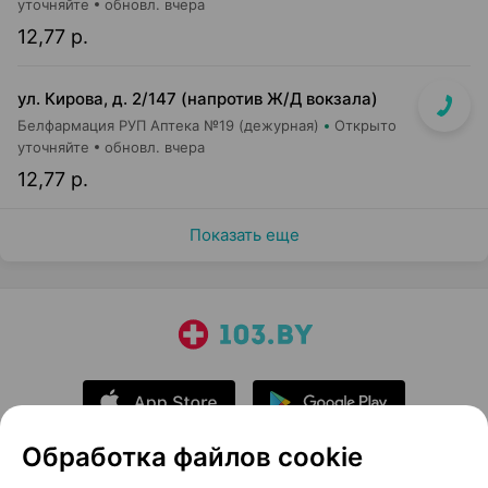
уточняйте
обновл. вчера
12,77 р.
ул. Кирова, д. 2/147 (напротив Ж/Д вокзала)
Белфармация РУП Аптека №19 (дежурная)
Открыто
уточняйте
обновл. вчера
12,77 р.
Показать еще
Обработка файлов cookie