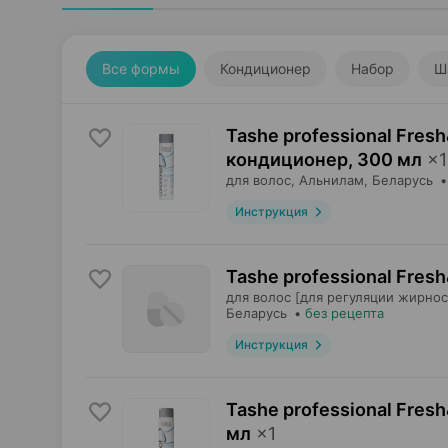
Все формы
Кондиционер
Набор
Ш
Tashe professional Fres
кондиционер
,
300 мл
×
1
для волос,
Альнилам
, Беларусь
Инструкция
Tashe professional Fres
для волос [для регуляции жирнос
Беларусь
•
без рецепта
Инструкция
Tashe professional Fres
мл
×
1