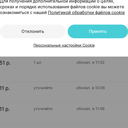
Для получения дополнительной информации о целях,
сроках и порядке использования файлов cookie вы можете
ознакомиться с нашей
Политикой обработки файлов cookie
89
Отклонить
Принять
На карте
Персональные настройки Cookie
51 р.
1 шт.
обновл. в 11:02
11 р.
уточняйте
обновл. в 10:06
11 р.
уточняйте
обновл. в 11:06