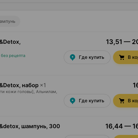
ампунь
13,51 — 20
h&Detox,
•
без рецепта
Где купить
В к
1
h&Detox, набор
×
1
ти кожи головы],
Альнилам
,
Где купить
В к
16,44 — 16
h&detox, шампунь
,
300