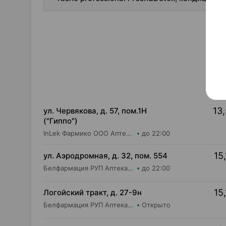
13,
ул. Червякова, д. 57, пом.1Н
("Гиппо")
InLek Фармико ООО Аптека №32
до 22:00
15,
ул. Аэродромная, д. 32, пом. 554
Белфармация РУП Аптека №97
до 22:00
15,
Логойский тракт, д. 27-9н
Белфармация РУП Аптека №42 (дежурная)
Открыто