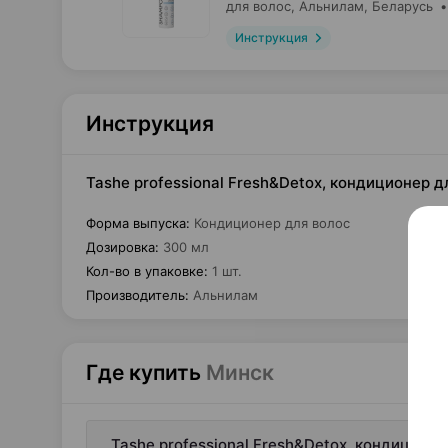
для волос,
Альнилам
, Беларусь
Инструкция
Инструкция
Tashe professional Fresh&Detox, кондиционер д
Форма выпуска
:
Кондиционер для волос
Дозировка
:
300 мл
Кол-во в упаковке
:
1 шт.
Производитель
:
Альнилам
Где купить
Минск
Tashe professional Fresh&Detox, кондиционе