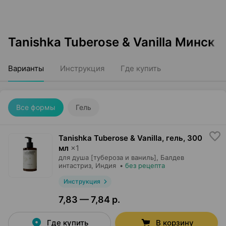
Tanishka Tuberose & Vanilla Минск
Варианты
Инструкция
Где купить
Все формы
Гель
Tanishka Tuberose & Vanilla, гель
,
300
мл
×
1
для душа [тубероза и ваниль],
Балдев
интастриз
, Индия
•
без рецепта
Инструкция
7,83 — 7,84 р.
Где купить
В корзину