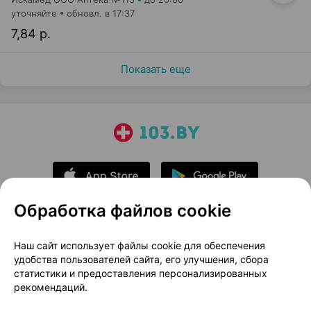
уточняйте
обновл. в 17:37
7,84 р.
Показать еще
Обработка файлов cookie
О проекте
Новости проекта
Наш сайт использует файлы cookie для обеспечения
удобства пользователей сайта, его улучшения, сбора
Размещение рекламы
Медицинский маркетинг
статистики и предоставления персонализированных
Публичный договор
Доставка
рекомендаций.
Пользовательское соглашение