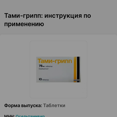
Тами-грипп: инструкция по
применению
Форма выпуска
:
Таблетки
МНН
:
Осельтамивир