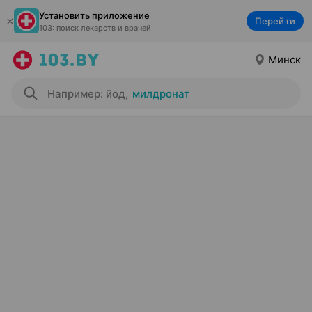
Установить приложение
Перейти
103: поиск лекарств и врачей
Минск
Например: йод
,
милдронат