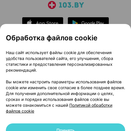
Обработка файлов cookie
О проекте
Новости проекта
Наш сайт использует файлы cookie для обеспечения
удобства пользователей сайта, его улучшения, сбора
Размещение рекламы
Медицинский маркетинг
статистики и предоставления персонализированных
Публичный договор
Доставка
рекомендаций.
Пользовательское соглашение
Вы можете настроить параметры использования файлов
Способы оплаты
Вакансии
Партнеры
cookie или изменить свое согласие в более позднее время.
Написать руководителю 103.by
Для получения дополнительной информации о целях,
сроках и порядке использования файлов cookie вы
Написать в поддержку
можете ознакомиться с нашей
Политикой обработки
Персональные настройки Cookie
файлов cookie
Обработка персональных данных
Принять