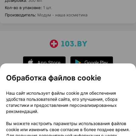
Дозировка
:
300 мл
Кол-во в упаковке
:
1 шт.
Производитель
:
Модум - наша косметика
Обработка файлов cookie
О проекте
Новости проекта
Наш сайт использует файлы cookie для обеспечения
удобства пользователей сайта, его улучшения, сбора
Размещение рекламы
Медицинский маркетинг
статистики и предоставления персонализированных
Публичный договор
Доставка
рекомендаций.
Пользовательское соглашение
Вы можете настроить параметры использования файлов
Способы оплаты
Вакансии
Партнеры
cookie или изменить свое согласие в более позднее время.
Написать руководителю 103.by
Для получения дополнительной информации о целях,