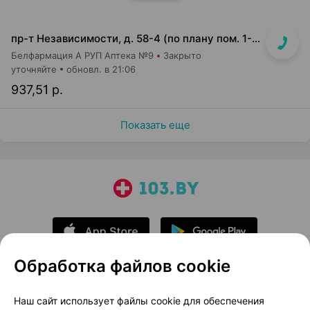
пр-т Независимости, д. 58-4 (по плану пом. 1-7,9)<br>Общий вход с кофейней Варка (Varka) и ПОНПУШКА
Белфармация А РУП Аптека №9
Закрыто
уточняйте
обновл. в 21:06
937,51 р.
Показать еще
Обработка файлов cookie
О проекте
Новости проекта
Наш сайт использует файлы cookie для обеспечения