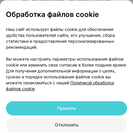
Обработка файлов cookie
О проекте
Новости проекта
Наш сайт использует файлы cookie для обеспечения
удобства пользователей сайта, его улучшения, сбора
Размещение рекламы
Медицинский маркетинг
статистики и предоставления персонализированных
Публичный договор
Доставка
рекомендаций.
Пользовательское соглашение
Вы можете настроить параметры использования файлов
Способы оплаты
Вакансии
Партнеры
cookie или изменить свое согласие в более позднее время.
Написать руководителю 103.by
Для получения дополнительной информации о целях,
сроках и порядке использования файлов cookie вы
Написать в поддержку
можете ознакомиться с нашей
Политикой обработки
Персональные настройки Cookie
файлов cookie
Обработка персональных данных
Принять
© 2026 ООО «Артокс Лаб», УНП 191700409 | 220012, Республика Беларусь,
г. Минск, улица Толбухина, 2, пом. 16 | help@103.by
|
Служба поддержки
+375 291212755
Отклонить