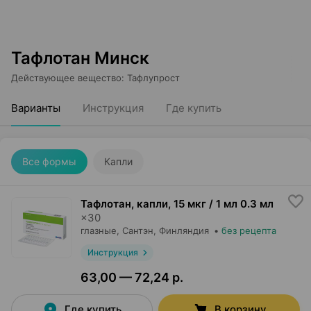
Тафлотан Минск
Действующее вещество
:
Тафлупрост
Варианты
Инструкция
Где купить
Все формы
Капли
Тафлотан, капли
,
15 мкг / 1 мл 0.3 мл
×
30
глазные,
Сантэн
, Финляндия
•
без рецепта
Инструкция
63,00 — 72,24 р.
Где купить
В корзину