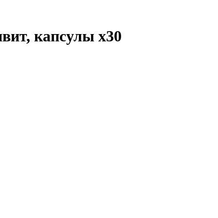
ивит, капсулы
x30