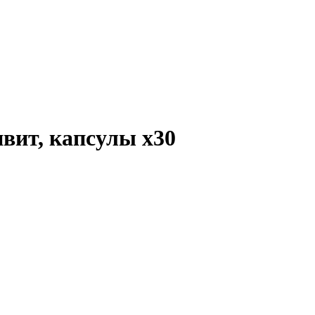
ивит, капсулы
x30