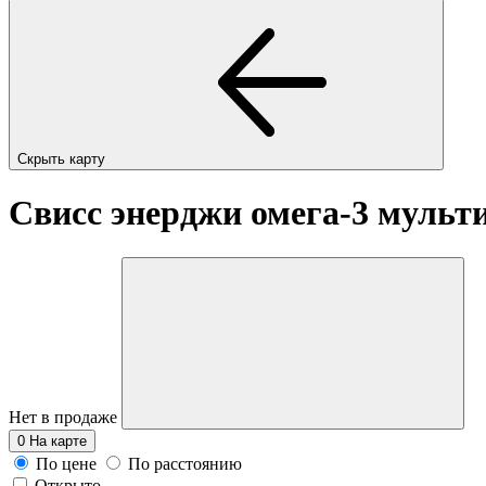
Скрыть карту
Свисс энерджи омега-3 мульт
Нет в продаже
0
На карте
По цене
По расстоянию
Открыто