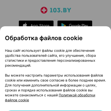
Обработка файлов cookie
О проекте
Новости проекта
Наш сайт использует файлы cookie для обеспечения
удобства пользователей сайта, его улучшения, сбора
Размещение рекламы
Медицинский маркетинг
статистики и предоставления персонализированных
Публичный договор
Доставка
рекомендаций.
Пользовательское соглашение
Вы можете настроить параметры использования файлов
Способы оплаты
Вакансии
Партнеры
cookie или изменить свое согласие в более позднее время.
Написать руководителю 103.by
Для получения дополнительной информации о целях,
сроках и порядке использования файлов cookie вы
Написать в поддержку
можете ознакомиться с нашей
Политикой обработки
Персональные настройки Cookie
файлов cookie
Обработка персональных данных