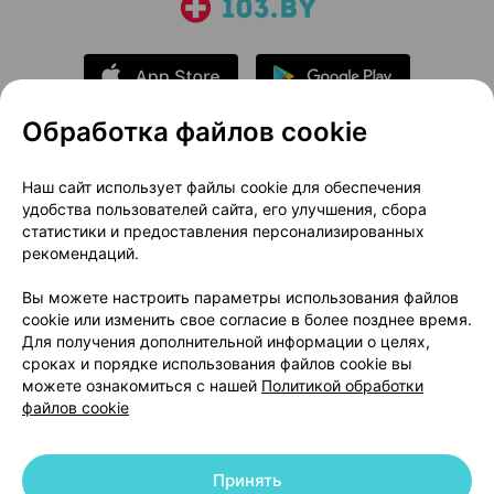
Обработка файлов cookie
О проекте
Новости проекта
Наш сайт использует файлы cookie для обеспечения
удобства пользователей сайта, его улучшения, сбора
Размещение рекламы
Медицинский маркетинг
статистики и предоставления персонализированных
Публичный договор
Доставка
рекомендаций.
Пользовательское соглашение
Вы можете настроить параметры использования файлов
Способы оплаты
Вакансии
Партнеры
cookie или изменить свое согласие в более позднее время.
Написать руководителю 103.by
Для получения дополнительной информации о целях,
сроках и порядке использования файлов cookie вы
Написать в поддержку
можете ознакомиться с нашей
Политикой обработки
Персональные настройки Cookie
файлов cookie
Обработка персональных данных
Принять