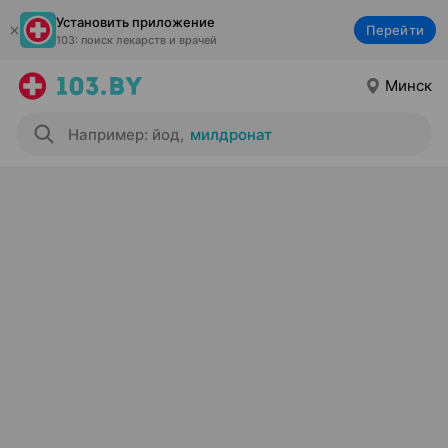
Установить приложение
Перейти
103: поиск лекарств и врачей
Минск
Например: йод
,
милдронат