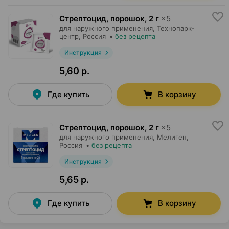
Стрептоцид, порошок
,
2 г
×
5
для наружного применения,
Технопарк-
центр
, Россия
•
без рецепта
Инструкция
5,60 р.
Где купить
В корзину
Стрептоцид, порошок
,
2 г
×
5
для наружного применения,
Мелиген
,
Россия
•
без рецепта
Инструкция
5,65 р.
Где купить
В корзину