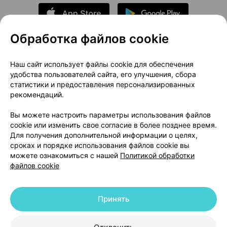
Обработка файлов cookie
О проекте
Новости проекта
Наш сайт использует файлы cookie для обеспечения
удобства пользователей сайта, его улучшения, сбора
Размещение рекламы
Медицинский маркетинг
статистики и предоставления персонализированных
Публичный договор
Доставка
рекомендаций.
Пользовательское соглашение
Вы можете настроить параметры использования файлов
Способы оплаты
Вакансии
Партнеры
cookie или изменить свое согласие в более позднее время.
Написать руководителю 103.by
Для получения дополнительной информации о целях,
сроках и порядке использования файлов cookie вы
Написать в поддержку
можете ознакомиться с нашей
Политикой обработки
Персональные настройки Cookie
файлов cookie
Обработка персональных данных
Принять
© 2026 ООО «Артокс Лаб», УНП 191700409 | 220012, Республика Беларусь,
г. Минск, улица Толбухина, 2, пом. 16 | help@103.by
|
Служба поддержки
+375 291212755