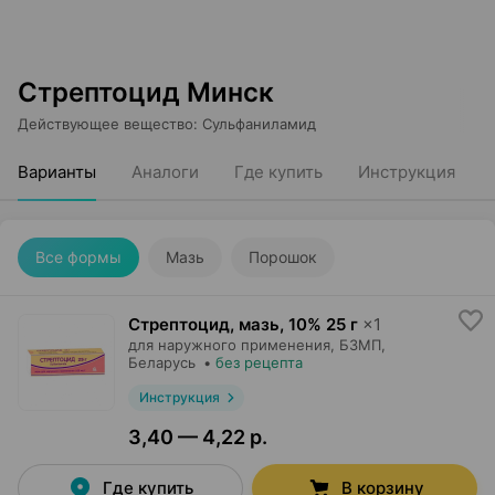
Стрептоцид Минск
Действующее вещество
:
Сульфаниламид
Варианты
Аналоги
Где купить
Инструкция
Все формы
Мазь
Порошок
Стрептоцид, мазь
,
10% 25 г
×
1
для наружного применения,
БЗМП
,
Беларусь
•
без рецепта
Инструкция
3,40 — 4,22 р.
Где купить
В корзину