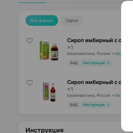
Все формы
Сироп
Сироп имбирный с соло
×
1
Биоинвентика
, Россия
•
без реце
БАД
Инструкция
Сироп имбирный с соло
×
1
Биоинвентика
, Россия
•
без реце
БАД
Инструкция
Инструкция