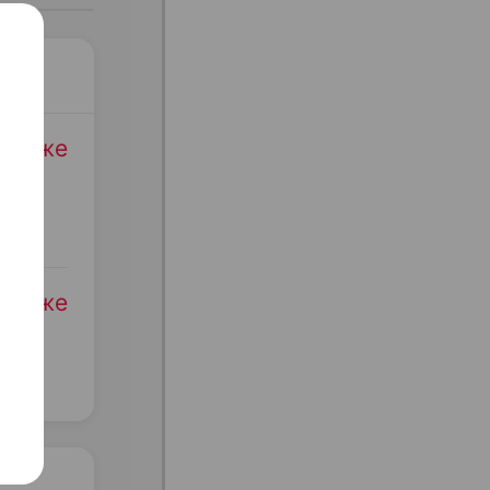
родаже
родаже