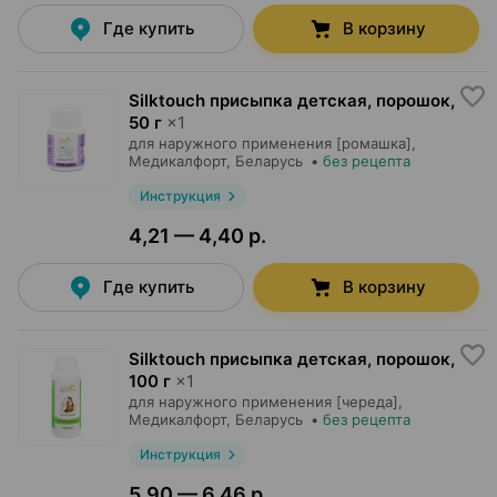
Где купить
В корзину
Silktouch присыпка детская, порошок
,
50 г
×
1
для наружного применения [ромашка],
Медикалфорт
, Беларусь
•
без рецепта
Инструкция
4,21 — 4,40 р.
Где купить
В корзину
Silktouch присыпка детская, порошок
,
100 г
×
1
для наружного применения [череда],
Медикалфорт
, Беларусь
•
без рецепта
Инструкция
5,90 — 6,46 р.