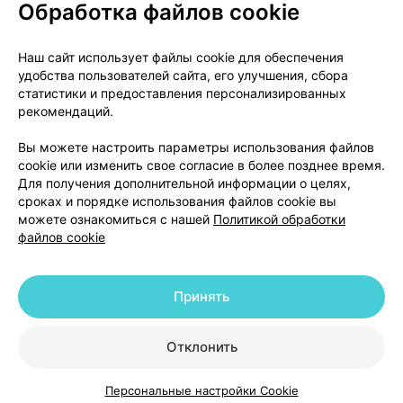
Обработка файлов cookie
О проекте
Новости проекта
Наш сайт использует файлы cookie для обеспечения
удобства пользователей сайта, его улучшения, сбора
Размещение рекламы
Медицинский маркетинг
статистики и предоставления персонализированных
Публичный договор
Доставка
рекомендаций.
Пользовательское соглашение
Вы можете настроить параметры использования файлов
Способы оплаты
Вакансии
Партнеры
cookie или изменить свое согласие в более позднее время.
Написать руководителю 103.by
Для получения дополнительной информации о целях,
сроках и порядке использования файлов cookie вы
Написать в поддержку
можете ознакомиться с нашей
Политикой обработки
Персональные настройки Cookie
файлов cookie
Обработка персональных данных
Принять
© 2026 ООО «Артокс Лаб», УНП 191700409 | 220012, Республика Беларусь,
г. Минск, улица Толбухина, 2, пом. 16 | help@103.by
|
Служба поддержки
+375 291212755
Отклонить
Персональные настройки Cookie
Каталог
Корзина
Избранное
Профиль