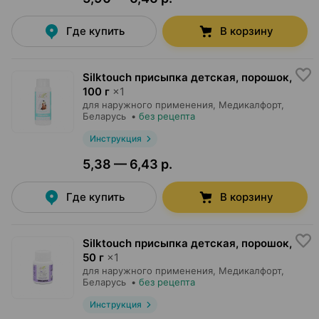
Где купить
В корзину
Silktouch присыпка детская, порошок
,
100 г
×
1
для наружного применения,
Медикалфорт
,
Беларусь
•
без рецепта
Инструкция
5,38 — 6,43 р.
Где купить
В корзину
Silktouch присыпка детская, порошок
,
50 г
×
1
для наружного применения,
Медикалфорт
,
Беларусь
•
без рецепта
Инструкция