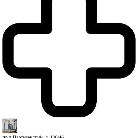
пр-т Партизанский, д. 106/46