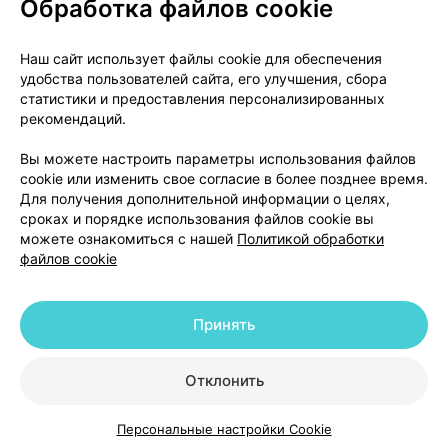
Обработка файлов cookie
О проекте
Новости проекта
Наш сайт использует файлы cookie для обеспечения
удобства пользователей сайта, его улучшения, сбора
Размещение рекламы
Медицинский маркетинг
статистики и предоставления персонализированных
Публичный договор
Доставка
рекомендаций.
Пользовательское соглашение
Вы можете настроить параметры использования файлов
Способы оплаты
Вакансии
Партнеры
cookie или изменить свое согласие в более позднее время.
Написать руководителю 103.by
Для получения дополнительной информации о целях,
сроках и порядке использования файлов cookie вы
Написать в поддержку
можете ознакомиться с нашей
Политикой обработки
Персональные настройки Cookie
файлов cookie
Обработка персональных данных
Принять
© 2026 ООО «Артокс Лаб», УНП 191700409 | 220012, Республика Беларусь,
г. Минск, улица Толбухина, 2, пом. 16 | help@103.by
|
Служба поддержки
+375 291212755
Отклонить
Персональные настройки Cookie
Каталог
Корзина
Избранное
Профиль