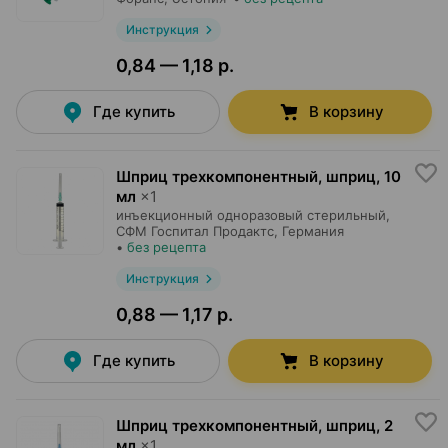
Инструкция
0,84 — 1,18 р.
Где купить
В корзину
Шприц трехкомпонентный, шприц
,
10
мл
×
1
инъекционный одноразовый стерильный,
СФМ Госпитал Продактс
, Германия
•
без рецепта
Инструкция
0,88 — 1,17 р.
Где купить
В корзину
Шприц трехкомпонентный, шприц
,
2
мл
×
1