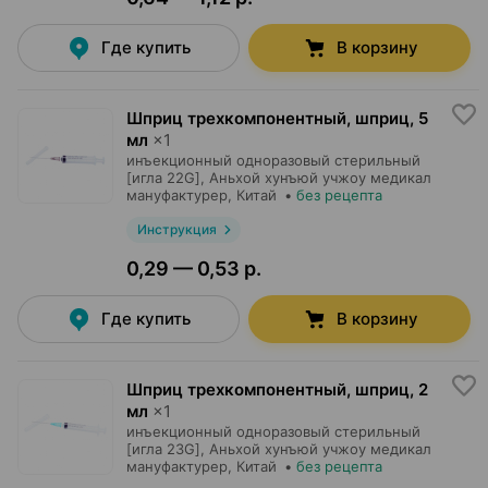
Где купить
В корзину
Шприц трехкомпонентный, шприц
,
5
мл
×
1
инъекционный одноразовый стерильный
[игла 22G],
Аньхой хунъюй учжоу медикал
мануфактурер
, Китай
•
без рецепта
Инструкция
0,29 — 0,53 р.
Где купить
В корзину
Шприц трехкомпонентный, шприц
,
2
мл
×
1
инъекционный одноразовый стерильный
[игла 23G],
Аньхой хунъюй учжоу медикал
мануфактурер
, Китай
•
без рецепта