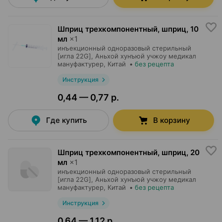
Шприц трехкомпонентный, шприц
,
10
мл
×
1
инъекционный одноразовый стерильный
[игла 22G],
Аньхой хунъюй учжоу медикал
мануфактурер
, Китай
•
без рецепта
Инструкция
0,44 — 0,77 р.
Где купить
В корзину
Шприц трехкомпонентный, шприц
,
20
мл
×
1
инъекционный одноразовый стерильный
[игла 22G],
Аньхой хунъюй учжоу медикал
мануфактурер
, Китай
•
без рецепта
Инструкция
0,64 — 1,12 р.