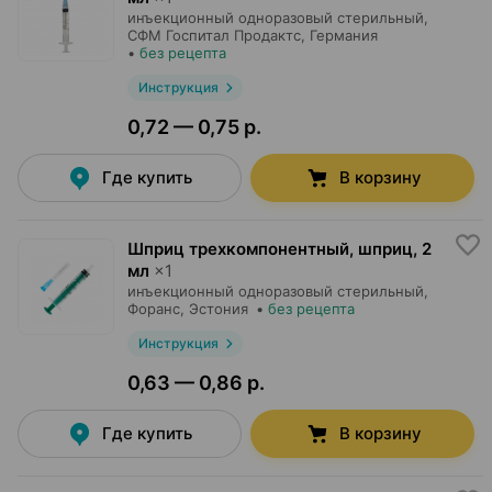
инъекционный одноразовый стерильный,
СФМ Госпитал Продактс
, Германия
•
без рецепта
Инструкция
0,72 — 0,75 р.
Где купить
В корзину
Шприц трехкомпонентный, шприц
,
2
мл
×
1
инъекционный одноразовый стерильный,
Форанс
, Эстония
•
без рецепта
Инструкция
0,63 — 0,86 р.
Где купить
В корзину