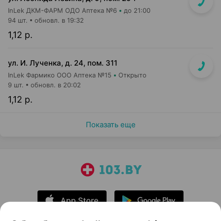
InLek ДКМ-ФАРМ ОДО Аптека №6
до 21:00
94 шт.
обновл. в 19:32
1,12 р.
ул. И. Лученка, д. 24, пом. 311
InLek Фармико ООО Аптека №15
Открыто
9 шт.
обновл. в 20:02
1,12 р.
Показать еще