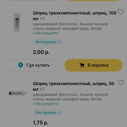
Шприц трехкомпонентный, шприц
,
100
мл
×
1
одноразовый [без иглы],
Аньхой хунъюй
учжоу медикал мануфактурер
, Китай
•
без рецепта
Инструкция
2,00 р.
Где купить
В корзину
Шприц трехкомпонентный, шприц
,
50
мл
×
1
одноразовый [без иглы],
Аньхой хунъюй
учжоу медикал мануфактурер
, Китай
•
без рецепта
Инструкция
1,75 р.