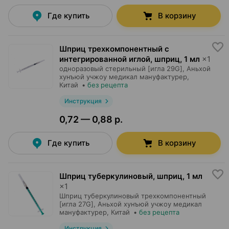
Где купить
В корзину
Шприц трехкомпонентный с
интегрированной иглой, шприц
,
1 мл
×
1
одноразовый стерильный [игла 29G],
Аньхой
хунъюй учжоу медикал мануфактурер
,
Китай
•
без рецепта
Инструкция
0,72 — 0,88 р.
Где купить
В корзину
Шприц туберкулиновый, шприц
,
1 мл
×
1
Шприц туберкулиновый трехкомпонентный
[игла 27G],
Аньхой хунъюй учжоу медикал
мануфактурер
, Китай
•
без рецепта
Инструкция