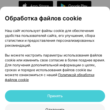
Обработка файлов cookie
О проекте
Новости проекта
Наш сайт использует файлы cookie для обеспечения
удобства пользователей сайта, его улучшения, сбора
Размещение рекламы
Медицинский маркетинг
статистики и предоставления персонализированных
Публичный договор
Доставка
рекомендаций.
Пользовательское соглашение
Вы можете настроить параметры использования файлов
Способы оплаты
Вакансии
Партнеры
cookie или изменить свое согласие в более позднее время.
Написать руководителю 103.by
Для получения дополнительной информации о целях,
сроках и порядке использования файлов cookie вы
Написать в поддержку
можете ознакомиться с нашей
Политикой обработки
Персональные настройки Cookie
файлов cookie
Обработка персональных данных
Принять
© 2026 ООО «Артокс Лаб», УНП 191700409 | 220012, Республика Беларусь,
г. Минск, улица Толбухина, 2, пом. 16 | help@103.by
|
Служба поддержки
+375 291212755
Отклонить