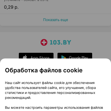
0,29 р.
Показать еще
Обработка файлов cookie
О проекте
Новости проекта
Наш сайт использует файлы cookie для обеспечения
удобства пользователей сайта, его улучшения, сбора
Размещение рекламы
Медицинский маркетинг
статистики и предоставления персонализированных
Публичный договор
Доставка
рекомендаций.
Пользовательское соглашение
Вы можете настроить параметры использования файлов
Способы оплаты
Вакансии
Партнеры