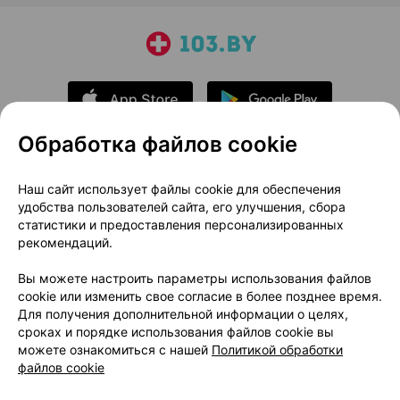
Обработка файлов cookie
О проекте
Новости проекта
Наш сайт использует файлы cookie для обеспечения
удобства пользователей сайта, его улучшения, сбора
Размещение рекламы
Медицинский маркетинг
статистики и предоставления персонализированных
Публичный договор
Доставка
рекомендаций.
Пользовательское соглашение
Вы можете настроить параметры использования файлов
Способы оплаты
Вакансии
Партнеры
cookie или изменить свое согласие в более позднее время.
Написать руководителю 103.by
Для получения дополнительной информации о целях,
сроках и порядке использования файлов cookie вы
Написать в поддержку
можете ознакомиться с нашей
Политикой обработки
Персональные настройки Cookie
файлов cookie
Обработка персональных данных