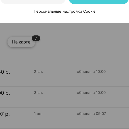
Мирролла Россия
Персональные настройки Cookie
7
На карте
50 р.
2 шт.
обновл. в 10:00
00 р.
3 шт.
обновл. в 10:00
97 р.
1 шт.
обновл. в 09:07