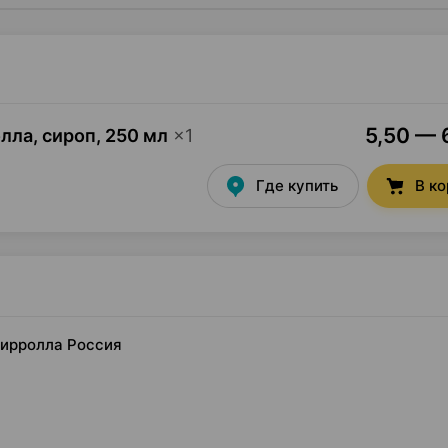
5,50 — 6
лла, сироп
,
250 мл
×
1
Где купить
В к
Мирролла Россия