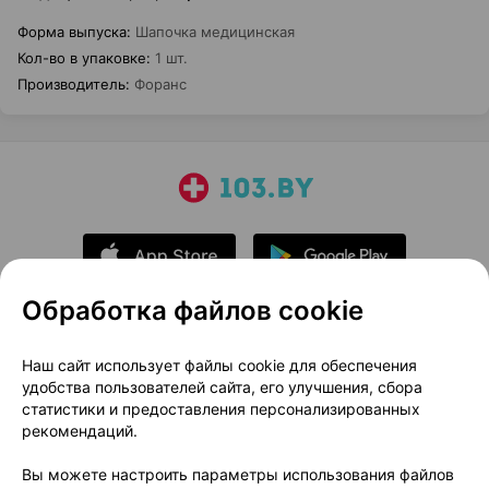
Форма выпуска
:
Шапочка медицинская
Кол-во в упаковке
:
1 шт.
Производитель
:
Форанс
Обработка файлов cookie
О проекте
Новости проекта
Наш сайт использует файлы cookie для обеспечения
удобства пользователей сайта, его улучшения, сбора
Размещение рекламы
Медицинский маркетинг
статистики и предоставления персонализированных
Публичный договор
Доставка
рекомендаций.
Пользовательское соглашение
Вы можете настроить параметры использования файлов
Способы оплаты
Вакансии
Партнеры