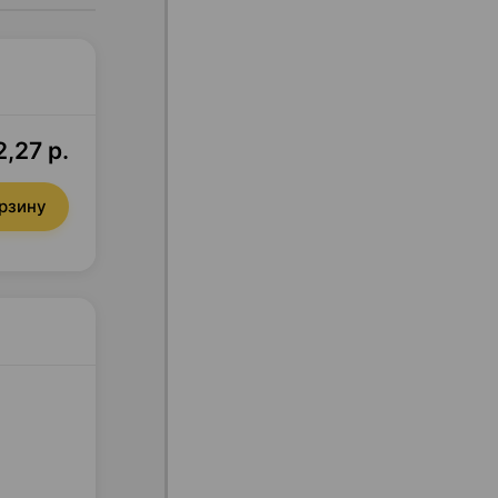
,27 р.
орзину