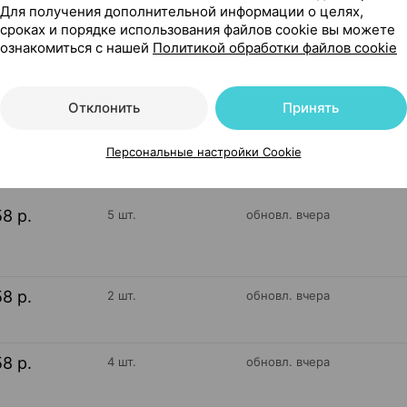
Для получения дополнительной информации о целях,
рассасывания, ×20, Витамин продукт Россия
сроках и порядке использования файлов cookie вы можете
ознакомиться с нашей
Политикой обработки файлов cookie
Отклонить
Принять
29
На карте
Персональные настройки Cookie
58 р.
5 шт.
обновл. вчера
58 р.
2 шт.
обновл. вчера
58 р.
4 шт.
обновл. вчера