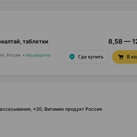
8,58 — 12
калтай, таблетки
кт
, Россия
•
без рецепта
Где купить
В к
рассасывания, ×20, Витамин продукт Россия