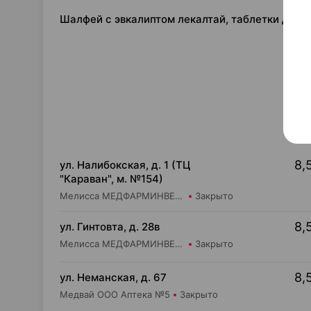
Шалфей с эвкалиптом лекалтай, таблетки для 
8,
ул. Налибокская, д. 1 (ТЦ
"Караван", м. №154)
Мелисса МЕДФАРМИНВЕСТ УП Аптека №6
Закрыто
8,
ул. Гинтовта, д. 28в
Мелисса МЕДФАРМИНВЕСТ УП Аптека №20
Закрыто
8,
ул. Неманская, д. 67
Медвай ООО Аптека №5
Закрыто