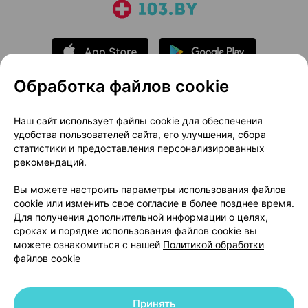
Обработка файлов cookie
О проекте
Новости проекта
Наш сайт использует файлы cookie для обеспечения
удобства пользователей сайта, его улучшения, сбора
Размещение рекламы
Медицинский маркетинг
статистики и предоставления персонализированных
Публичный договор
Доставка
рекомендаций.
Пользовательское соглашение
Вы можете настроить параметры использования файлов
Способы оплаты
Вакансии
Партнеры
cookie или изменить свое согласие в более позднее время.
Написать руководителю 103.by
Для получения дополнительной информации о целях,
сроках и порядке использования файлов cookie вы
Написать в поддержку
можете ознакомиться с нашей
Политикой обработки
Персональные настройки Cookie
файлов cookie
Обработка персональных данных
Принять