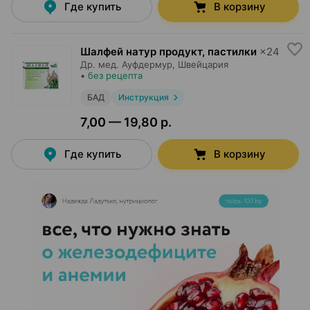
Где купить
В корзину
Шалфей натур продукт, пастилки
×
24
Др. мед. Ауфдермур
, Швейцария
•
без рецепта
БАД
Инструкция
7,00 — 19,80 р.
Где купить
В корзину