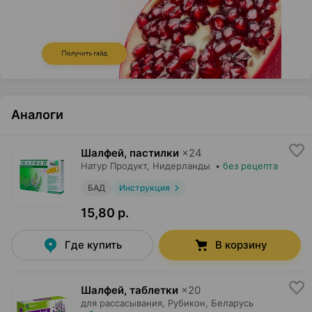
Аналоги
Шалфей, пастилки
×
24
Натур Продукт
, Нидерланды
•
без рецепта
БАД
Инструкция
15,80 р.
Где купить
В корзину
Шалфей, таблетки
×
20
для рассасывания,
Рубикон
, Беларусь