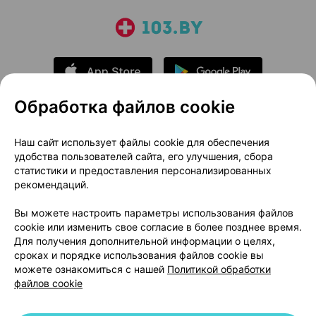
Обработка файлов cookie
О проекте
Новости проекта
Наш сайт использует файлы cookie для обеспечения
удобства пользователей сайта, его улучшения, сбора
Размещение рекламы
Медицинский маркетинг
статистики и предоставления персонализированных
Публичный договор
Доставка
рекомендаций.
Пользовательское соглашение
Вы можете настроить параметры использования файлов
Способы оплаты
Вакансии
Партнеры
cookie или изменить свое согласие в более позднее время.
Написать руководителю 103.by
Для получения дополнительной информации о целях,
сроках и порядке использования файлов cookie вы
Написать в поддержку
можете ознакомиться с нашей
Политикой обработки
Персональные настройки Cookie
файлов cookie
Обработка персональных данных