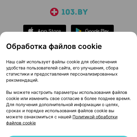
Обработка файлов cookie
О проекте
Новости проекта
Наш сайт использует файлы cookie для обеспечения
удобства пользователей сайта, его улучшения, сбора
Размещение рекламы
Медицинский маркетинг
статистики и предоставления персонализированных
Публичный договор
Доставка
рекомендаций.
Пользовательское соглашение
Вы можете настроить параметры использования файлов
Способы оплаты
Вакансии
Партнеры
cookie или изменить свое согласие в более позднее время.
Написать руководителю 103.by
Для получения дополнительной информации о целях,
сроках и порядке использования файлов cookie вы
Написать в поддержку
можете ознакомиться с нашей
Политикой обработки
Персональные настройки Cookie
файлов cookie
Обработка персональных данных