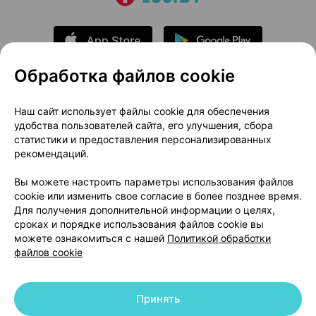
Обработка файлов cookie
О проекте
Новости проекта
Наш сайт использует файлы cookie для обеспечения
удобства пользователей сайта, его улучшения, сбора
Размещение рекламы
Медицинский маркетинг
статистики и предоставления персонализированных
Публичный договор
Доставка
рекомендаций.
Пользовательское соглашение
Вы можете настроить параметры использования файлов
Способы оплаты
Вакансии
Партнеры
cookie или изменить свое согласие в более позднее время.
Написать руководителю 103.by
Для получения дополнительной информации о целях,
сроках и порядке использования файлов cookie вы
Написать в поддержку
можете ознакомиться с нашей
Политикой обработки
Персональные настройки Cookie
файлов cookie
Обработка персональных данных
Принять
© 2026 ООО «Артокс Лаб», УНП 191700409 | 220012, Республика Беларусь,