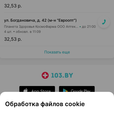
32,53 р.
ул. Богдановича, д. 42 (м-н "Евроопт")
Планета Здоровья КосмоФарма ООО Аптека №1
до 21:00
4 шт.
обновл. в 11:09
32,53 р.
Показать еще
Обработка файлов cookie