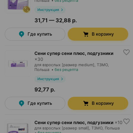
Польша
•
без рецепта
Инструкция
31,71 — 32,88 р.
Где купить
В корзину
Сени супер сени плюс, подгузники
×
30
для взрослых [размер medium],
ТЗМО
,
Польша
•
без рецепта
Инструкция
92,77 р.
Где купить
В корзину
Сени супер сени плюс, подгузники
×
10
для взрослых [размер small],
ТЗМО
, Польша
•
без рецепта