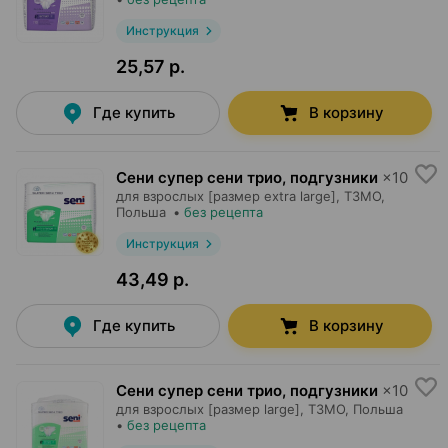
Инструкция
25,57 р.
Где купить
В корзину
Сени супер сени трио, подгузники
×
10
для взрослых [размер extra large],
ТЗМО
,
Польша
•
без рецепта
Инструкция
43,49 р.
Где купить
В корзину
Сени супер сени трио, подгузники
×
10
для взрослых [размер large],
ТЗМО
, Польша
•
без рецепта