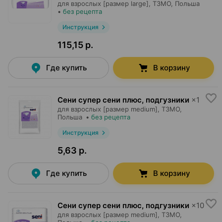
для взрослых [размер large],
ТЗМО
, Польша
•
без рецепта
Инструкция
115,15 р.
Где купить
В корзину
Сени супер сени плюс, подгузники
×
1
для взрослых [размер medium],
ТЗМО
,
Польша
•
без рецепта
Инструкция
5,63 р.
Где купить
В корзину
Сени супер сени плюс, подгузники
×
10
для взрослых [размер medium],
ТЗМО
,