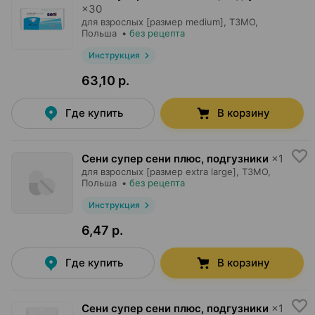
×
30
для взрослых [размер medium],
ТЗМО
,
Польша
•
без рецепта
Инструкция
63,10 р.
Где купить
В корзину
Сени супер сени плюс, подгузники
×
1
для взрослых [размер extra large],
ТЗМО
,
Польша
•
без рецепта
Инструкция
6,47 р.
Где купить
В корзину
Сени супер сени плюс, подгузники
×
1