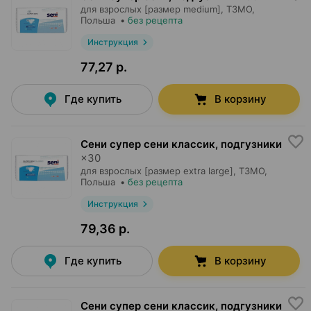
для взрослых [размер medium],
ТЗМО
,
Польша
•
без рецепта
Инструкция
77,27 р.
Где купить
В корзину
Сени супер сени классик, подгузники
×
30
для взрослых [размер extra large],
ТЗМО
,
Польша
•
без рецепта
Инструкция
79,36 р.
Где купить
В корзину
Сени супер сени классик, подгузники