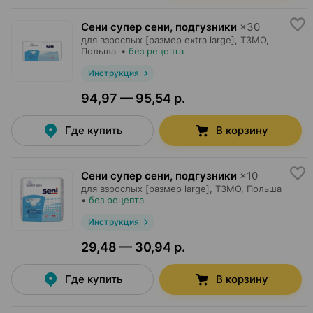
Сени супер сени, подгузники
×
30
для взрослых [размер extra large],
ТЗМО
,
Польша
•
без рецепта
Инструкция
94,97 — 95,54 р.
Где купить
В корзину
Сени супер сени, подгузники
×
10
для взрослых [размер large],
ТЗМО
, Польша
•
без рецепта
Инструкция
29,48 — 30,94 р.
Где купить
В корзину