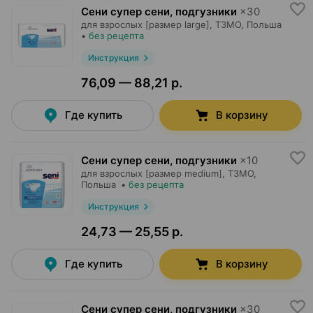
Сени супер сени, подгузники
×
30
для взрослых [размер large],
ТЗМО
, Польша
•
без рецепта
Инструкция
76,09 — 88,21 р.
Где купить
В корзину
Сени супер сени, подгузники
×
10
для взрослых [размер medium],
ТЗМО
,
Польша
•
без рецепта
Инструкция
24,73 — 25,55 р.
Где купить
В корзину
Сени супер сени, подгузники
×
30