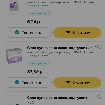
для взрослых [размер large],
ТЗМО
, Польша
•
без рецепта
Инструкция
6,24 р.
Где купить
В корзину
Сени супер сени плюс, подгузники
×
10
для взрослых [размер large],
ТЗМО
, Польша
•
без рецепта
Инструкция
37,39 р.
Где купить
В корзину
Сени супер сени плюс, подгузники
×
30