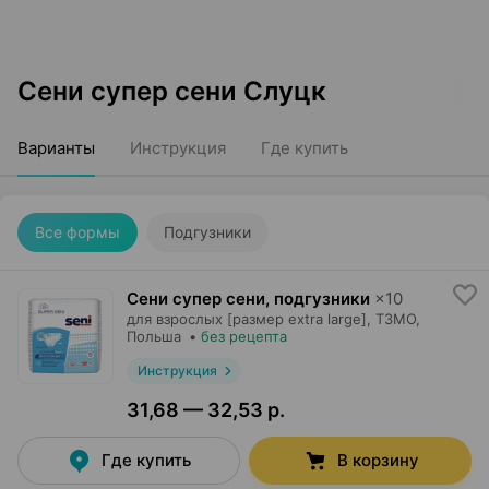
Сени супер сени Слуцк
Варианты
Инструкция
Где купить
Все формы
Подгузники
Сени супер сени, подгузники
×
10
для взрослых [размер extra large],
ТЗМО
,
Польша
•
без рецепта
Инструкция
31,68 — 32,53 р.
Где купить
В корзину