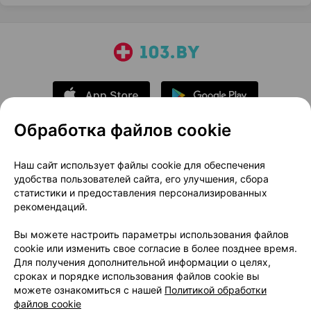
Обработка файлов cookie
О проекте
Новости проекта
Наш сайт использует файлы cookie для обеспечения
удобства пользователей сайта, его улучшения, сбора
Размещение рекламы
Медицинский маркетинг
статистики и предоставления персонализированных
Публичный договор
Доставка
рекомендаций.
Пользовательское соглашение
Вы можете настроить параметры использования файлов
Способы оплаты
Вакансии
Партнеры
cookie или изменить свое согласие в более позднее время.
Написать руководителю 103.by
Для получения дополнительной информации о целях,
сроках и порядке использования файлов cookie вы
Написать в поддержку
можете ознакомиться с нашей
Политикой обработки
Персональные настройки Cookie
файлов cookie