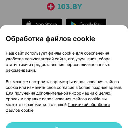
Обработка файлов cookie
О проекте
Новости проекта
Наш сайт использует файлы cookie для обеспечения
удобства пользователей сайта, его улучшения, сбора
Размещение рекламы
Медицинский маркетинг
статистики и предоставления персонализированных
Публичный договор
Доставка
рекомендаций.
Пользовательское соглашение
Вы можете настроить параметры использования файлов
Способы оплаты
Вакансии
Партнеры
cookie или изменить свое согласие в более позднее время.
Написать руководителю 103.by
Для получения дополнительной информации о целях,
сроках и порядке использования файлов cookie вы
Написать в поддержку
можете ознакомиться с нашей
Политикой обработки
Персональные настройки Cookie
файлов cookie
Обработка персональных данных