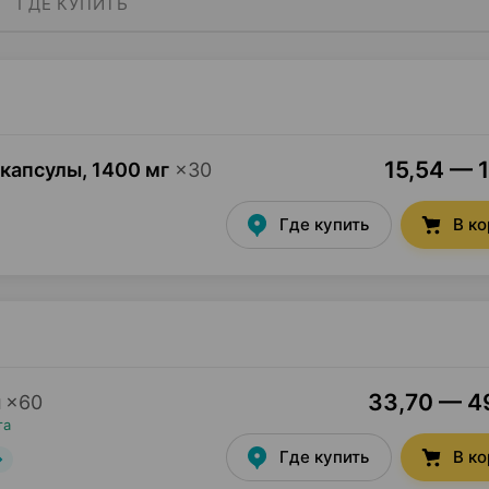
ГДЕ КУПИТЬ
15,54 — 1
 капсулы
,
1400 мг
×
30
Где купить
В к
33,70 — 49
ы
×
60
та
Где купить
В к