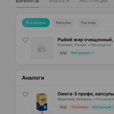
ВАРИАНТЫ
АНАЛОГИ
ИНСТРУКЦИЯ
Все формы
Капсулы
Раствор
Рыбий жир очищенный,
Реалкапс
, Россия
•
без рецепта
БАД
Инструкция
Аналоги
Омега-3 профи, капсул
Фармлэнд
, Беларусь
•
без рецеп
БАД
Популярно
Инструкция