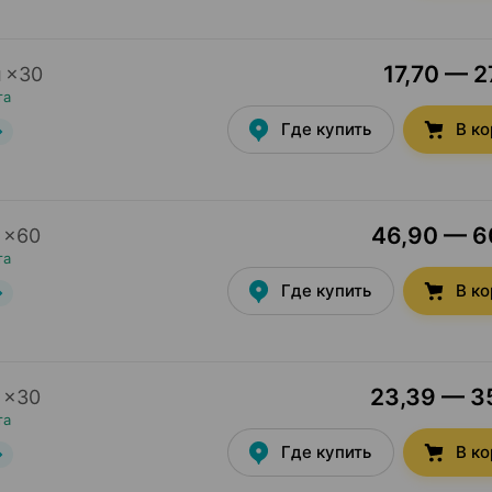
17,70 — 2
ы
×
30
та
Где купить
В к
46,90 — 60
×
60
та
Где купить
В к
23,39 — 35
×
30
та
Где купить
В к