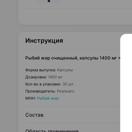
Инструкция
Рыбий жир очищенный, капсулы 1400 мг ×30, 
Форма выпуска
:
Капсулы
Дозировка
:
1400 мг
Кол-во в упаковке
:
30 шт.
Производитель
:
Реалкапс
МНН
:
Рыбий жир
Состав
Область применения