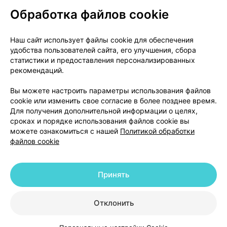
Обработка файлов cookie
О проекте
Новости проекта
Наш сайт использует файлы cookie для обеспечения
удобства пользователей сайта, его улучшения, сбора
Размещение рекламы
Медицинский маркетинг
статистики и предоставления персонализированных
Публичный договор
Доставка
рекомендаций.
Пользовательское соглашение
Вы можете настроить параметры использования файлов
Способы оплаты
Вакансии
Партнеры
cookie или изменить свое согласие в более позднее время.
Написать руководителю 103.by
Для получения дополнительной информации о целях,
сроках и порядке использования файлов cookie вы
Написать в поддержку
можете ознакомиться с нашей
Политикой обработки
Персональные настройки Cookie
файлов cookie
Обработка персональных данных
Принять
© 2026 ООО «Артокс Лаб», УНП 191700409 | 220012, Республика Беларусь,
г. Минск, улица Толбухина, 2, пом. 16 | help@103.by
|
Служба поддержки
+375 291212755
Отклонить