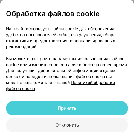
Обработка файлов cookie
О проекте
Новости проекта
Наш сайт использует файлы cookie для обеспечения
удобства пользователей сайта, его улучшения, сбора
Размещение рекламы
Медицинский маркетинг
статистики и предоставления персонализированных
Публичный договор
Доставка
рекомендаций.
Пользовательское соглашение
Вы можете настроить параметры использования файлов
Способы оплаты
Вакансии
Партнеры
cookie или изменить свое согласие в более позднее время.
Написать руководителю 103.by
Для получения дополнительной информации о целях,
сроках и порядке использования файлов cookie вы
Написать в поддержку
можете ознакомиться с нашей
Политикой обработки
Персональные настройки Cookie
файлов cookie
Обработка персональных данных
Принять
© 2026 ООО «Артокс Лаб», УНП 191700409 | 220012, Республика Беларусь,
г. Минск, улица Толбухина, 2, пом. 16 | help@103.by
|
Служба поддержки
+375 291212755
Отклонить