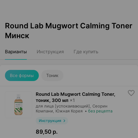
Round Lab Mugwort Calming Toner
Минск
Варианты
Инструкция
Где купить
Все формы
Тоник
Round Lab Mugwort Calming Toner,
тоник
,
300 мл
×
1
для лица [успокаивающий],
Сеорин
Компани
, Южная Корея
•
без рецепта
Инструкция
89,50 р.