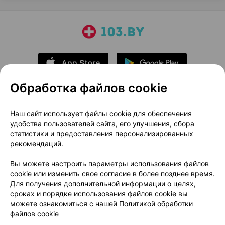
Обработка файлов cookie
О проекте
Новости проекта
Наш сайт использует файлы cookie для обеспечения
удобства пользователей сайта, его улучшения, сбора
Размещение рекламы
Медицинский маркетинг
статистики и предоставления персонализированных
Публичный договор
Доставка
рекомендаций.
Пользовательское соглашение
Вы можете настроить параметры использования файлов
Способы оплаты
Вакансии
Партнеры
cookie или изменить свое согласие в более позднее время.
Написать руководителю 103.by
Для получения дополнительной информации о целях,
сроках и порядке использования файлов cookie вы
Написать в поддержку
можете ознакомиться с нашей
Политикой обработки
Персональные настройки Cookie
файлов cookie
Обработка персональных данных