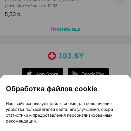
уточняйте
обновл. в 12:33
5,33 р.
Показать еще
Обработка файлов cookie
О проекте
Новости проекта
Наш сайт использует файлы cookie для обеспечения
удобства пользователей сайта, его улучшения, сбора
Размещение рекламы
Медицинский маркетинг
статистики и предоставления персонализированных
Публичный договор
Доставка
рекомендаций.
Пользовательское соглашение