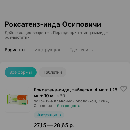
Роксатенз-инда Осиповичи
Действующее вещество
:
Периндоприл + индапамид +
розувастатин
Варианты
Инструкция
Где купить
Все формы
Таблетки
Роксатенз-инда, таблетки
,
4 мг + 1.25
мг + 10 мг
×
30
покрытые пленочной оболочкой,
КРКА
,
Словения
•
без рецепта
Инструкция
27,15 — 28,65 р.