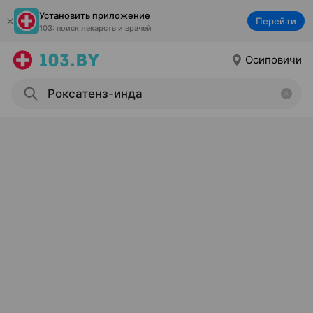
Установить приложение
Перейти
103: поиск лекарств и врачей
Осиповичи