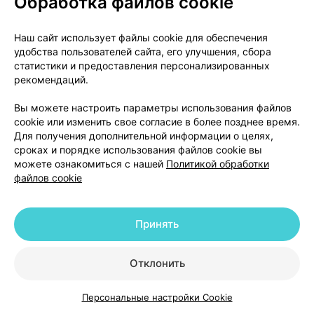
Обработка файлов cookie
О проекте
Новости проекта
Наш сайт использует файлы cookie для обеспечения
удобства пользователей сайта, его улучшения, сбора
Размещение рекламы
Медицинский маркетинг
статистики и предоставления персонализированных
Публичный договор
Доставка
рекомендаций.
Пользовательское соглашение
Вы можете настроить параметры использования файлов
Способы оплаты
Вакансии
Партнеры
cookie или изменить свое согласие в более позднее время.
Написать руководителю 103.by
Для получения дополнительной информации о целях,
сроках и порядке использования файлов cookie вы
Написать в поддержку
можете ознакомиться с нашей
Политикой обработки
Персональные настройки Cookie
файлов cookie
Обработка персональных данных
Принять
© 2026 ООО «Артокс Лаб», УНП 191700409 | 220012, Республика Беларусь,
г. Минск, улица Толбухина, 2, пом. 16 | help@103.by
|
Служба поддержки
+375 291212755
Отклонить
Персональные настройки Cookie
Каталог
Корзина
Избранное
Профиль