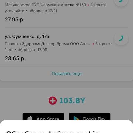
Могилевское РУП Фармация Аптека №169
Закрыто
уточняйте
обновл. в 17:21
27,95 р.
ул. Сумченко, д. 17а
Планета Здоровья Доктор Время ООО Аптека №42
Закрыто
1 шт.
обновл. в 17:09
28,65 р.
Показать еще