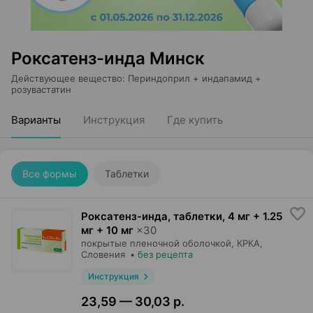
Роксатенз-инда Минск
Действующее вещество
:
Периндоприл + индапамид +
розувастатин
Варианты
Инструкция
Где купить
Все формы
Таблетки
Роксатенз-инда, таблетки
,
4 мг + 1.25
мг + 10 мг
×
30
покрытые пленочной оболочкой,
КРКА
,
Словения
•
без рецепта
Инструкция
23,59 — 30,03 р.