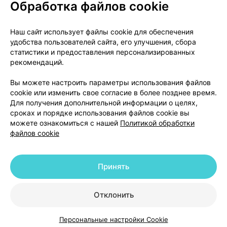
Обработка файлов cookie
О проекте
Новости проекта
Наш сайт использует файлы cookie для обеспечения
удобства пользователей сайта, его улучшения, сбора
Размещение рекламы
Медицинский маркетинг
статистики и предоставления персонализированных
Публичный договор
Доставка
рекомендаций.
Пользовательское соглашение
Вы можете настроить параметры использования файлов
Способы оплаты
Вакансии
Партнеры
cookie или изменить свое согласие в более позднее время.
Написать руководителю 103.by
Для получения дополнительной информации о целях,
сроках и порядке использования файлов cookie вы
Написать в поддержку
можете ознакомиться с нашей
Политикой обработки
Персональные настройки Cookie
файлов cookie
Обработка персональных данных
Принять
© 2026 ООО «Артокс Лаб», УНП 191700409 | 220012, Республика Беларусь,
г. Минск, улица Толбухина, 2, пом. 16 | help@103.by
|
Служба поддержки
+375 291212755
Отклонить
Персональные настройки Cookie
Каталог
Корзина
Избранное
Профиль