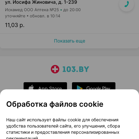
ул. Иосифа Жиновича, д. 1-239
Искамед ООО Аптека №25
до 20:00
уточняйте
обновл. в 10:14
11,03 р.
Показать еще
Обработка файлов cookie
О проекте
Новости проекта
Наш сайт использует файлы cookie для обеспечения
удобства пользователей сайта, его улучшения, сбора
Размещение рекламы
Медицинский маркетинг
статистики и предоставления персонализированных
Публичный договор
Доставка
рекомендаций.