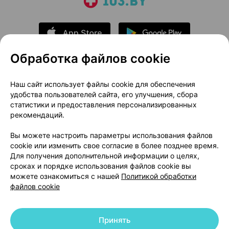
Обработка файлов cookie
О проекте
Новости проекта
Наш сайт использует файлы cookie для обеспечения
удобства пользователей сайта, его улучшения, сбора
Размещение рекламы
Медицинский маркетинг
статистики и предоставления персонализированных
Публичный договор
Доставка
рекомендаций.
Пользовательское соглашение
Вы можете настроить параметры использования файлов
Способы оплаты
Вакансии
Партнеры
cookie или изменить свое согласие в более позднее время.
Написать руководителю 103.by
Для получения дополнительной информации о целях,
сроках и порядке использования файлов cookie вы
Написать в поддержку
можете ознакомиться с нашей
Политикой обработки
Персональные настройки Cookie
файлов cookie
Обработка персональных данных
Принять