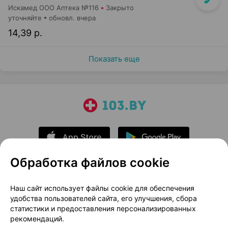
Искамед ООО Аптека №116
Закрыто
уточняйте
обновл. вчера
14,39 р.
Показать еще
Обработка файлов cookie
О проекте
Новости проекта
Наш сайт использует файлы cookie для обеспечения
удобства пользователей сайта, его улучшения, сбора
Размещение рекламы
Медицинский маркетинг
статистики и предоставления персонализированных
Публичный договор
Доставка
рекомендаций.