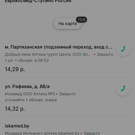
Еврокосмед-Ступино Россия
104
На карте
м. Партизанская (подземный переход, вход со стороны гостиницы "Турист")
Добрыя леки Аптека групп Центр ООО Аптека №5
Закрыто
1 шт.
обновл. в 06:52
14,29 р.
ул. Рафиева, д. 88/а
Искамед ООО Аптека №3
Закрыто
уточняйте
обновл. вчера
14,32 р.
iskamed.by
Искамед Интернет-аптека Iskamed.by
Закрыто