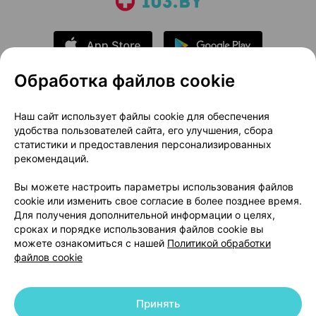
Обработка файлов cookie
О проекте
Новости проекта
Наш сайт использует файлы cookie для обеспечения
удобства пользователей сайта, его улучшения, сбора
Размещение рекламы
Медицинский маркетинг
статистики и предоставления персонализированных
Публичный договор
Доставка
рекомендаций.
Пользовательское соглашение
Вы можете настроить параметры использования файлов
Способы оплаты
Вакансии
Партнеры
cookie или изменить свое согласие в более позднее время.
Написать руководителю 103.by
Для получения дополнительной информации о целях,
сроках и порядке использования файлов cookie вы
Написать в поддержку
можете ознакомиться с нашей
Политикой обработки
Персональные настройки Cookie
файлов cookie
Обработка персональных данных
Принять